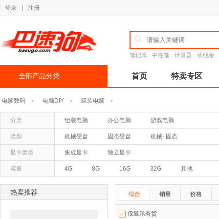
登录
|
注册
笔记本
中性笔
计算器
插线板
全部产品分类
首页
特卖专区
电脑数码
电脑DIY
组装电脑
>
>
>
分类
组装电脑
办公电脑
游戏电脑
类型
机械硬盘
固态硬盘
机械+固态
显卡类型
集成显卡
独立显卡
容量
4G
8G
16G
32G
其他
热卖推荐
综合
销量
价格
仅显示有货