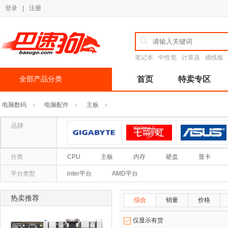
登录
|
注册
笔记本
中性笔
计算器
插线板
全部产品分类
首页
特卖专区
电脑数码
电脑配件
主板
>
>
>
品牌
技嘉
七彩虹
华硕
分类
CPU
主板
内存
硬盘
显卡
平台类型
inter平台
AMD平台
热卖推荐
综合
销量
价格
仅显示有货